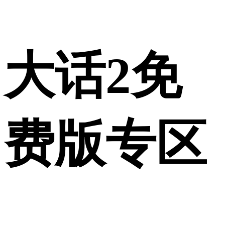
大话2免
费版专区