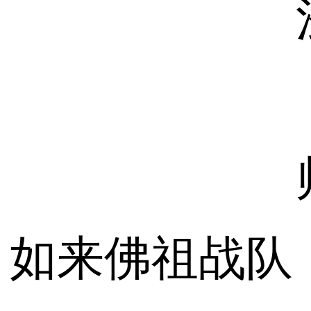
如来佛祖战队