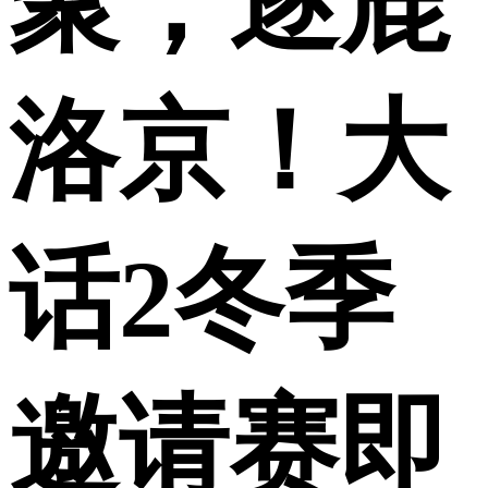
聚，逐鹿
洛京！大
话2冬季
邀请赛即