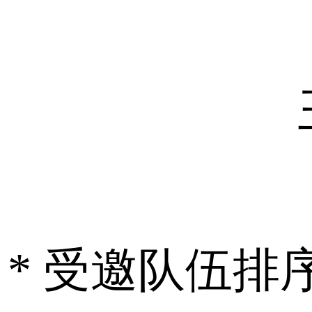
* 受邀队伍排