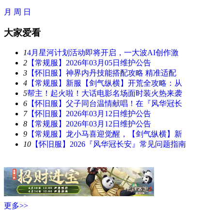
月
周
日
大家爱看
1
4月星河计划活动即将开启，一大波AI创作激
2
【常规服】2026年03月05日维护公告
3
【怀旧服】神界内丹技能搭配攻略 精准适配
4
【常规服】新服【剑气纵横】开荒全攻略：从
5
帮主！起火啦！大话电影名场面时装火热来袭
6
【怀旧服】父子同台温情献唱！在『风华冠长
7
【怀旧服】2026年03月12日维护公告
8
【常规服】2026年03月12日维护公告
9
【常规服】龙小马喜迎觉醒，【剑气纵横】新
10
【怀旧服】2026『风华冠长安』常见问题指南
更多>>