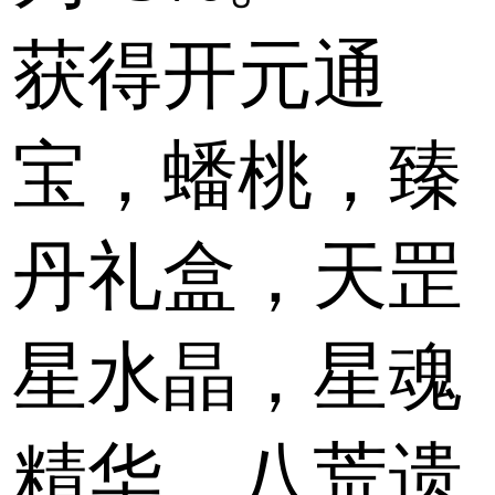
获得开元通
宝，蟠桃，臻
丹礼盒，天罡
星水晶，星魂
精华、八荒遗