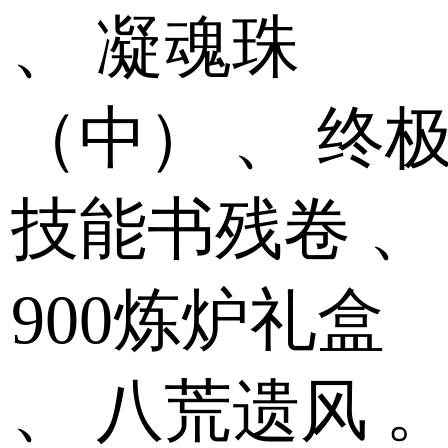
、
凝魂珠
（中）
、
终
技能书残卷
、
900炼炉礼盒
、
八荒遗风