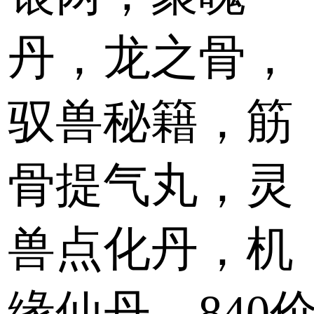
丹，龙之骨，
驭兽秘籍，筋
骨提气丸，灵
兽点化丹，机
缘仙丹，840