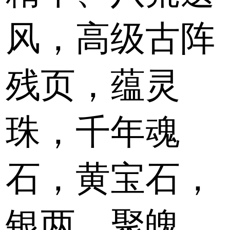
风，高级古阵
残页，蕴灵
珠，千年魂
石，黄宝石，
银两，聚魄