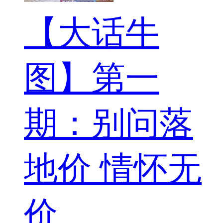
【大话牛
图】第一
期：别问落
地价 情怀无
价