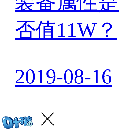
装备属性是
否值11W？
2019-08-16