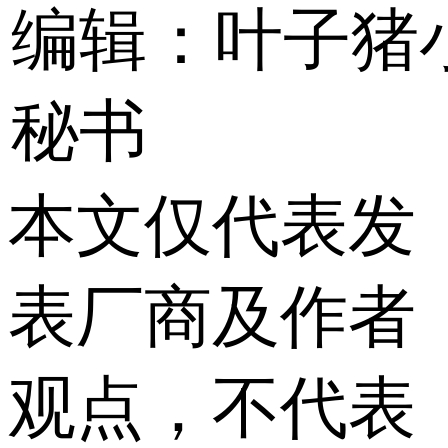
编辑：叶子猪
秘书
本文仅代表发
表厂商及作者
观点，不代表