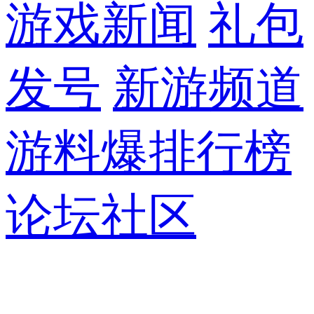
游戏新闻
礼包
发号
新游频道
游料爆
排行榜
论坛社区