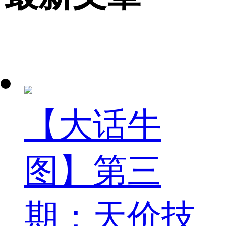
【大话牛
图】第三
期：天价技