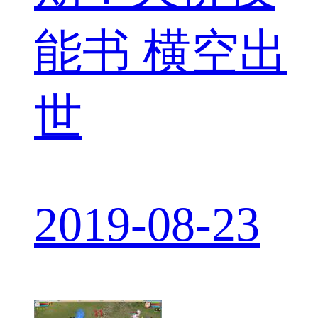
能书 横空出
世
2019-08-23