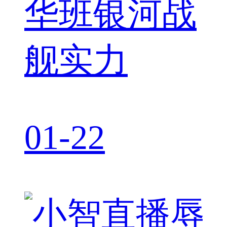
华班银河战
舰实力
01-22