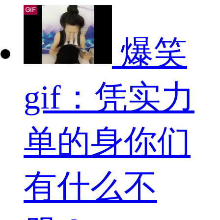
爆笑
gif：凭实力
单的身你们
有什么不