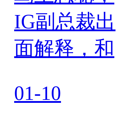
IG副总裁出
面解释，和
01-10