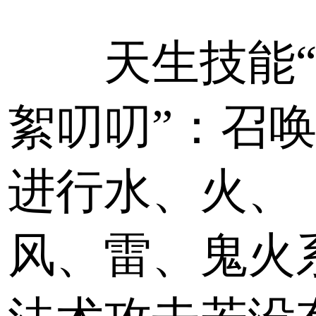
天生技能“
絮叨叨”：召
进行水、火、
风、雷、鬼火