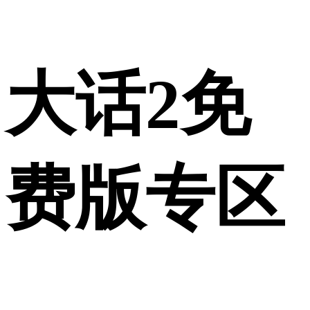
大话2免
费版专区