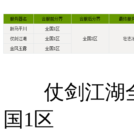
仗剑江湖
国1区