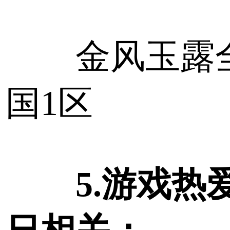
金风玉露
国1区
5.游戏热