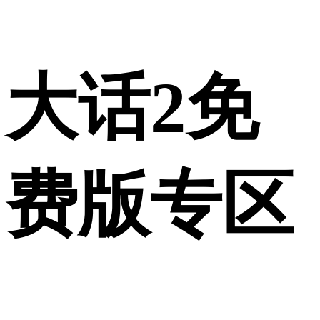
大话2免
费版专区