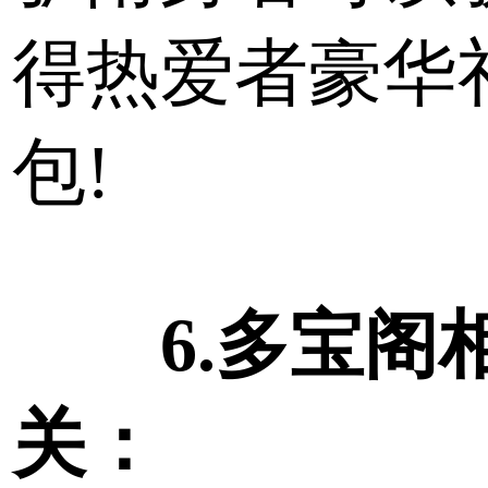
得热爱者豪华
包!
6.多宝阁
关：