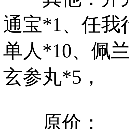
通宝*1、任我
单人*10、佩
玄参丸*5，
原价：