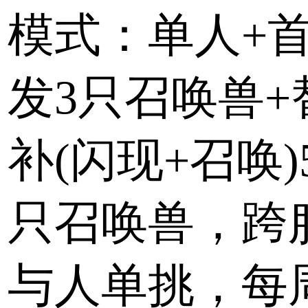
模式：单人+
发3只召唤兽+
补(闪现+召唤)
只召唤兽，跨
与人单挑，每