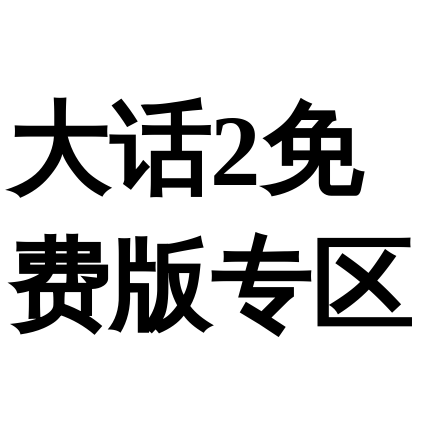
大话2免
费版专区