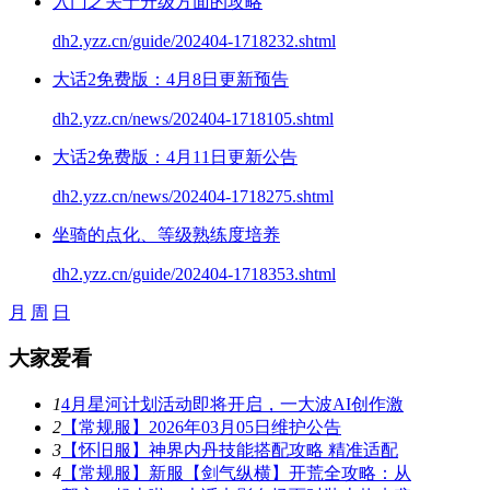
入门之关于升级方面的攻略
dh2.yzz.cn/guide/202404-1718232.shtml
大话2免费版：4月8日更新预告
dh2.yzz.cn/news/202404-1718105.shtml
大话2免费版：4月11日更新公告
dh2.yzz.cn/news/202404-1718275.shtml
坐骑的点化、等级熟练度培养
dh2.yzz.cn/guide/202404-1718353.shtml
月
周
日
大家爱看
1
4月星河计划活动即将开启，一大波AI创作激
2
【常规服】2026年03月05日维护公告
3
【怀旧服】神界内丹技能搭配攻略 精准适配
4
【常规服】新服【剑气纵横】开荒全攻略：从