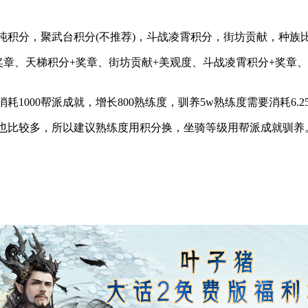
积分，聚武台积分(不推荐)，斗战凌霄积分，街坊贡献，种族
奖章、天梯积分+奖章、街坊贡献+美观度、斗战凌霄积分+奖章
000帮派成就，增长800熟练度，驯养5w熟练度需要消耗6.2
比较多，所以建议熟练度用积分换，坐骑等级用帮派成就驯养