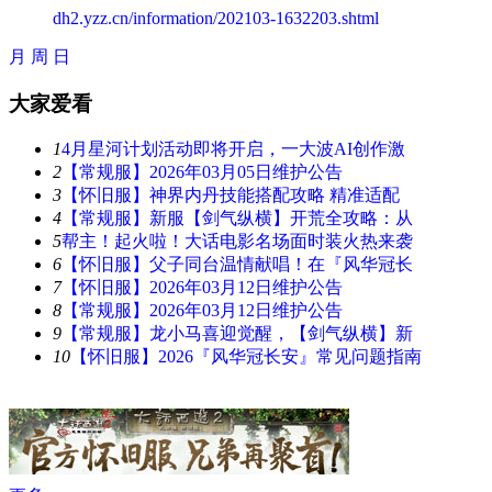
dh2.yzz.cn/information/202103-1632203.shtml
月
周
日
大家爱看
1
4月星河计划活动即将开启，一大波AI创作激
2
【常规服】2026年03月05日维护公告
3
【怀旧服】神界内丹技能搭配攻略 精准适配
4
【常规服】新服【剑气纵横】开荒全攻略：从
5
帮主！起火啦！大话电影名场面时装火热来袭
6
【怀旧服】父子同台温情献唱！在『风华冠长
7
【怀旧服】2026年03月12日维护公告
8
【常规服】2026年03月12日维护公告
9
【常规服】龙小马喜迎觉醒，【剑气纵横】新
10
【怀旧服】2026『风华冠长安』常见问题指南