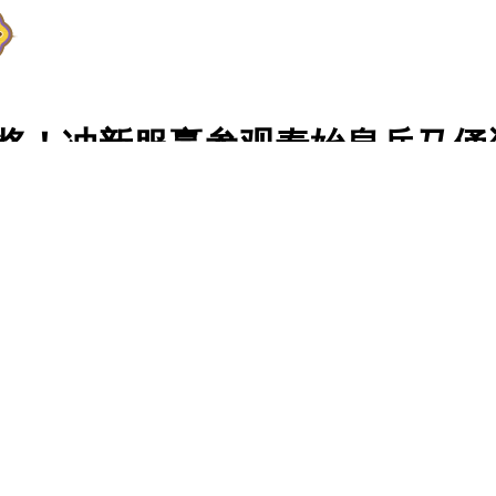
大奖！冲新服赢参观秦始皇兵马俑
啦!恰逢大话2免费版【秦颂古今】新资料片全面登场，同名新服
马俑博物馆的机会!