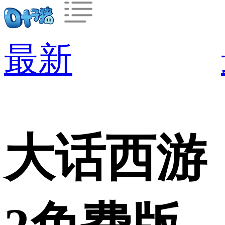
最新
大话西游