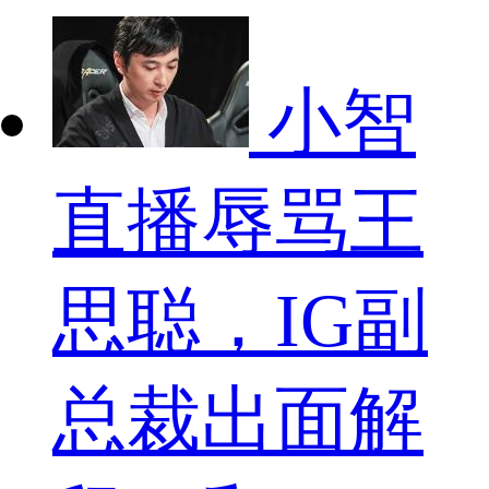
小智
直播辱骂王
思聪，IG副
总裁出面解