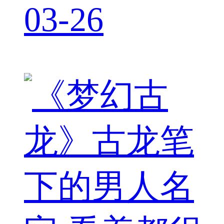
03-26