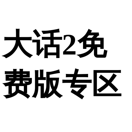
大话2免
费版专区