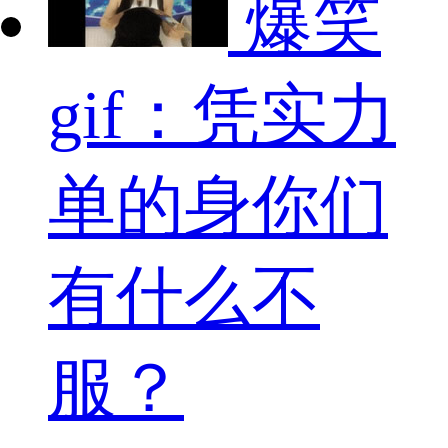
爆笑
gif：凭实力
单的身你们
有什么不
服？