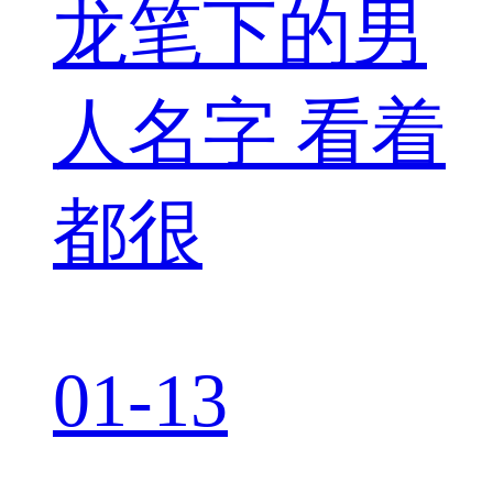
龙笔下的男
人名字 看着
都很
01-13