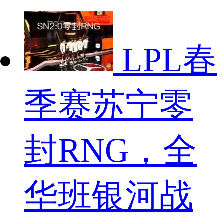
LPL春
季赛苏宁零
封RNG，全
华班银河战