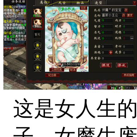
这是女人生
子，女魔生