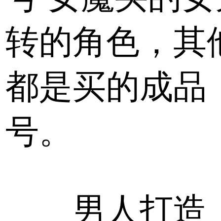
转的角色，其
都是买的成品
号。
男人打造