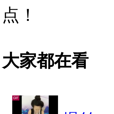
点！
大家都在看