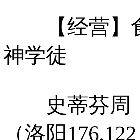
【经营】
神学徒
史蒂芬周
（洛阳176,12