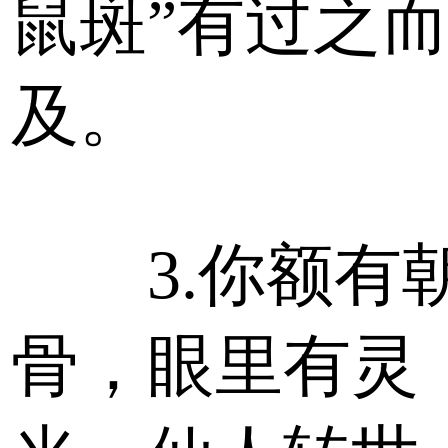
鼠斑”有过之
及。
3.你额有
骨，眼里有灵