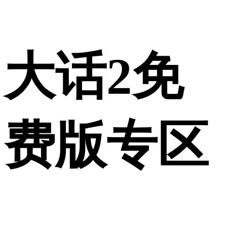
大话2免
费版专区