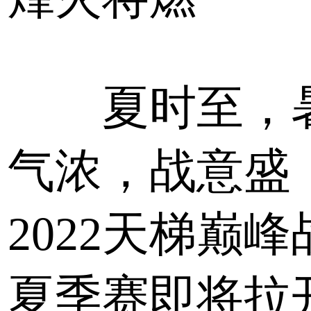
夏时至，
气浓，战意盛
2022天梯巅峰
夏季赛即将拉