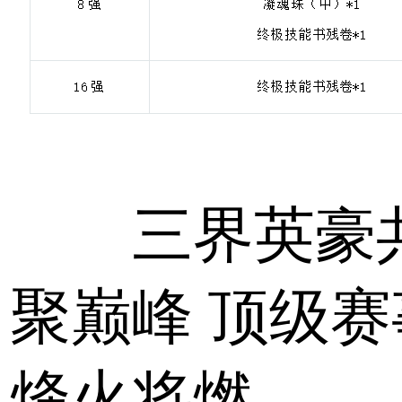
三界英豪
聚巅峰 顶级赛
烽火将燃