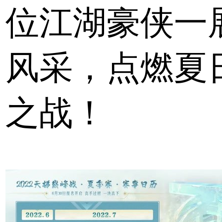
位江湖豪侠一
风采，点燃夏
之战！