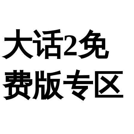
大话2免
费版专区