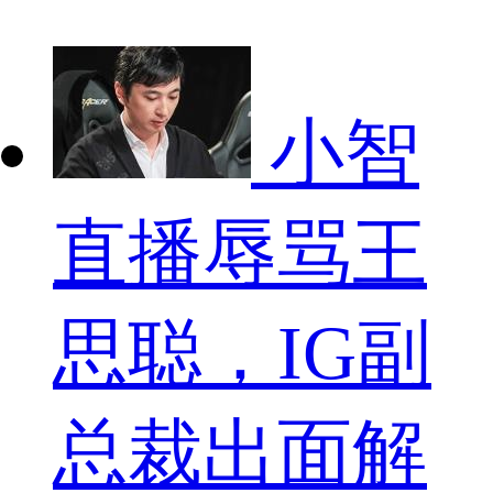
小智
直播辱骂王
思聪，IG副
总裁出面解