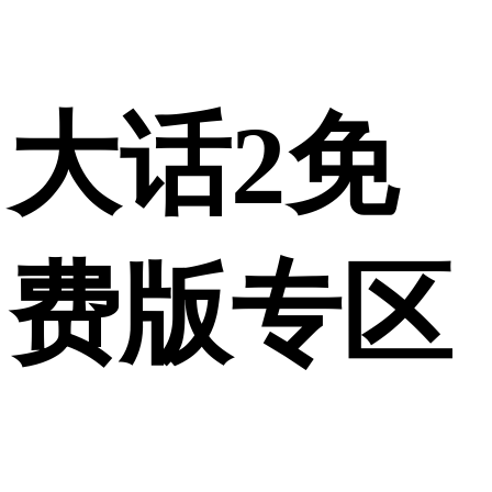
大话2免
费版专区