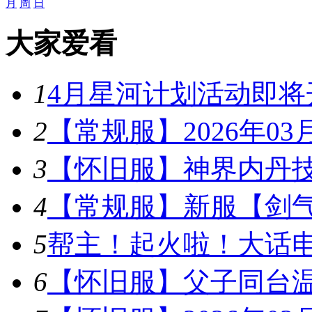
月
周
日
大家爱看
1
4月星河计划活动即将
2
【常规服】2026年03
3
【怀旧服】神界内丹技
4
【常规服】新服【剑
5
帮主！起火啦！大话
6
【怀旧服】父子同台