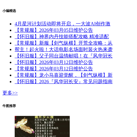
小编精选
4月星河计划活动即将开启，一大波AI创作激
【常规服】2026年03月05日维护公告
【怀旧服】神界内丹技能搭配攻略 精准适配
【常规服】新服【剑气纵横】开荒全攻略：从
帮主！起火啦！大话电影名场面时装火热来袭
【怀旧服】父子同台温情献唱！在『风华冠长
【怀旧服】2026年03月12日维护公告
【常规服】2026年03月12日维护公告
【常规服】龙小马喜迎觉醒，【剑气纵横】新
【怀旧服】2026『风华冠长安』常见问题指南
更多>>
牛图推荐