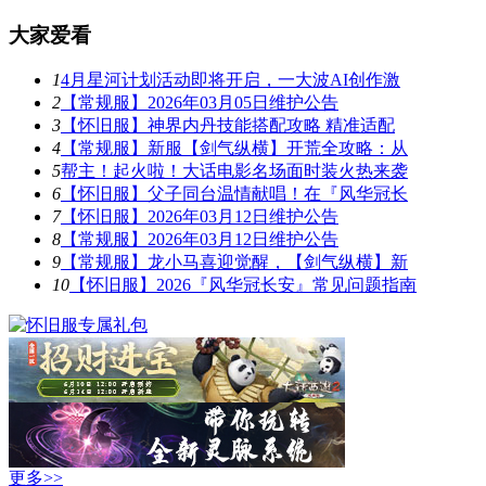
大家爱看
1
4月星河计划活动即将开启，一大波AI创作激
2
【常规服】2026年03月05日维护公告
3
【怀旧服】神界内丹技能搭配攻略 精准适配
4
【常规服】新服【剑气纵横】开荒全攻略：从
5
帮主！起火啦！大话电影名场面时装火热来袭
6
【怀旧服】父子同台温情献唱！在『风华冠长
7
【怀旧服】2026年03月12日维护公告
8
【常规服】2026年03月12日维护公告
9
【常规服】龙小马喜迎觉醒，【剑气纵横】新
10
【怀旧服】2026『风华冠长安』常见问题指南
更多>>