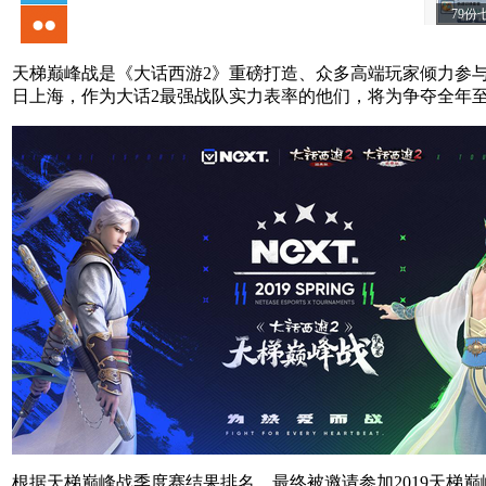
天梯巅峰战是《大话西游2》重磅打造、众多高端玩家倾力参与
日上海，作为大话2最强战队实力表率的他们，将为争夺全年
根据天梯巅峰战季度赛结果排名，最终被邀请参加2019天梯