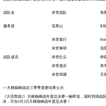
战队名
末世战队
免
服务器
花果山
剑
末世孤行
Ha
末世琳琅
浅
战队成员
末世红尘
帅
末世漫步
表
末世琅琊
天
>>天梯巅峰战近三季季度赛结果公示
《大话西游2》天梯巅峰战年度总决赛一触即发，届时四强战队
决，尽在6月2日天梯巅峰战年度总决赛！