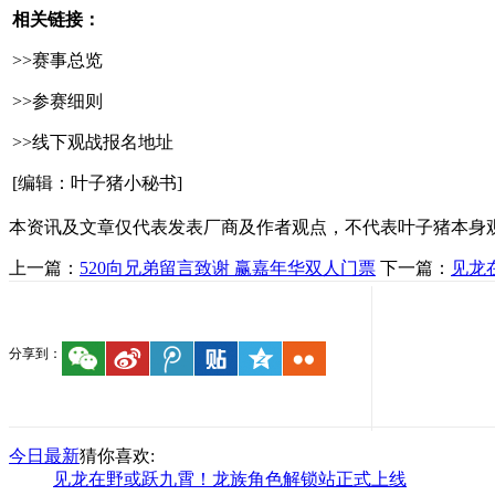
相关链接：
>>赛事总览
>>参赛细则
>>线下观战报名地址
[编辑：叶子猪小秘书]
本资讯及文章仅代表发表厂商及作者观点，不代表叶子猪本身
上一篇：
520向兄弟留言致谢 赢嘉年华双人门票
下一篇：
见龙
分享到：
今日最新
猜你喜欢:
见龙在野或跃九霄！龙族角色解锁站正式上线