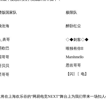
费版国家队
极限队
烛沧海
醉卧红尘
n_表哥
◇◆刺客◇◆
墨欧巴
唯独有你II
霸哥哥
Marshmello
恩佐哥哥
哥贝贝
【闪〗〖电】
星哥哥
将在上海欢乐谷的“网易电竞NEXT”舞台上为我们带来一场扣