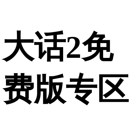
大话2免
费版专区