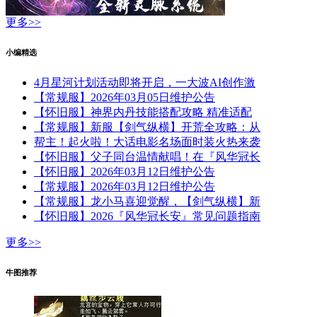
更多>>
小编精选
4月星河计划活动即将开启，一大波AI创作激
【常规服】2026年03月05日维护公告
【怀旧服】神界内丹技能搭配攻略 精准适配
【常规服】新服【剑气纵横】开荒全攻略：从
帮主！起火啦！大话电影名场面时装火热来袭
【怀旧服】父子同台温情献唱！在『风华冠长
【怀旧服】2026年03月12日维护公告
【常规服】2026年03月12日维护公告
【常规服】龙小马喜迎觉醒，【剑气纵横】新
【怀旧服】2026『风华冠长安』常见问题指南
更多>>
牛图推荐