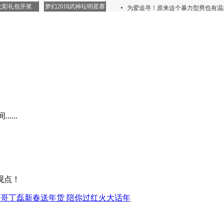
...
观点！
哥丁磊新春送年货 陪你过红火大话年