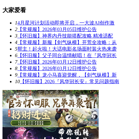
大家爱看
1
4月星河计划活动即将开启，一大波AI创作激
2
【常规服】2026年03月05日维护公告
3
【怀旧服】神界内丹技能搭配攻略 精准适配
4
【常规服】新服【剑气纵横】开荒全攻略：从
5
帮主！起火啦！大话电影名场面时装火热来袭
6
【怀旧服】父子同台温情献唱！在『风华冠长
7
【怀旧服】2026年03月12日维护公告
8
【常规服】2026年03月12日维护公告
9
【常规服】龙小马喜迎觉醒，【剑气纵横】新
10
【怀旧服】2026『风华冠长安』常见问题指南