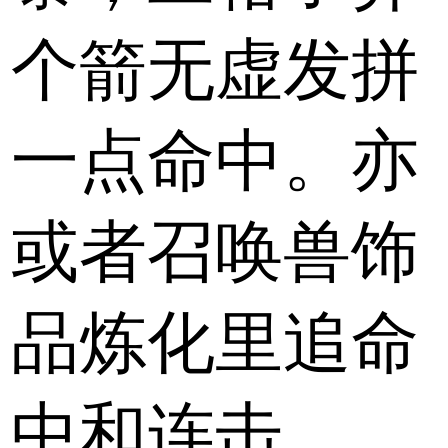
个箭无虚发拼
一点命中。亦
或者召唤兽饰
品炼化里追命
中和连击。