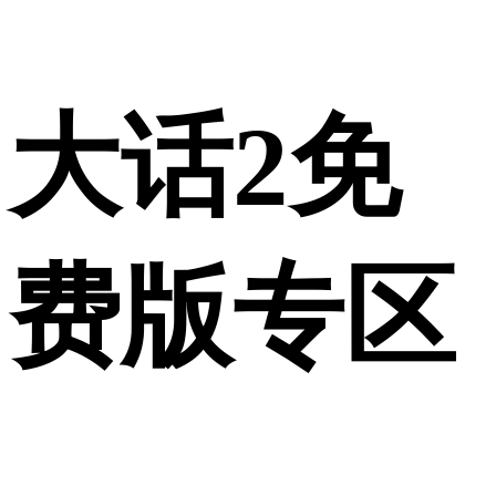
大话2免
费版专区