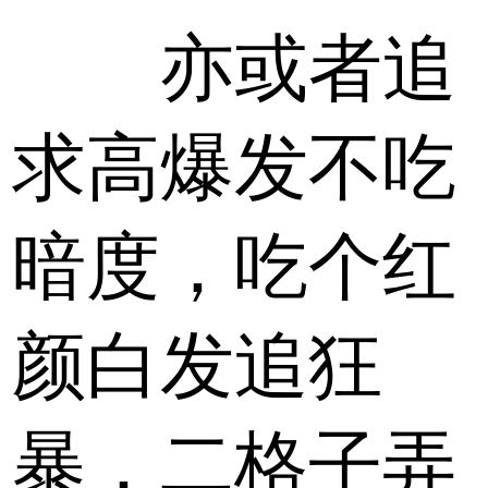
亦或者追
求高爆发不吃
暗度，吃个红
颜白发追狂
暴，二格子弄