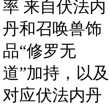
率 来自伏法内
丹和召唤兽饰
品“修罗无
道”加持，以
对应伏法内丹