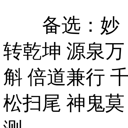
备选：妙
转乾坤 源泉万
斛 倍道兼行 
松扫尾 神鬼莫