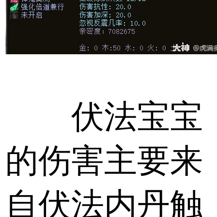
伏法宝宝
的伤害主要来
自伏法内丹触