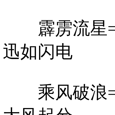
霹雳流星
迅如闪电
乘风破浪