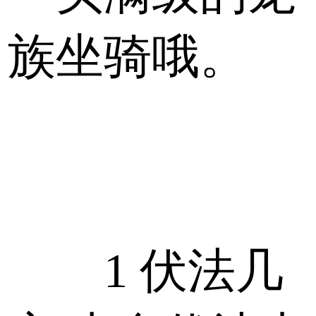
族坐骑哦。
1 伏法几