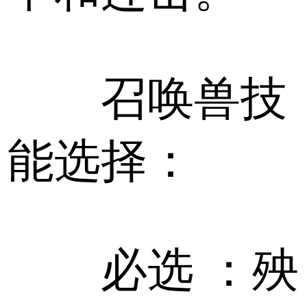
召唤兽技
能选择：
必选 ：殃