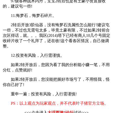
97级各种战术内丹，宝宝2转后也是有土豪小资直接收
的，建议屯一些!
11.悔梦石，悔梦石碎片。
2转后开放3阶仙器，没有悔梦石洗属性怎么能行?建议屯
一些，不过也无需屯太多，毕竟土豪有限，不过如果2转前合
次区得话，就。。。我区(2014)塔下已经有商人10几个号固定
收碎片收了一个礼拜了，还在收!这个看各区情况，自己做调
整。
12.投资有风险，入行需谨慎。
如果2转开放后，您因为看了我的分析能小赚一笔，不用
分红，点赞就好!
如果2转开放后，您没能把握好市场亏了，不用怪我，怪
你自己好了!
重申一遍：投资有风险，入行需谨慎!
PS：以上观点为玩家观点，并不代表叶子猪官方立场。
<<<点击进入
大话西游2论坛
讨论>>>