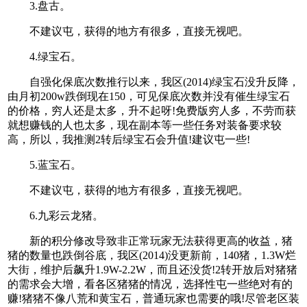
3.盘古。
不建议屯，获得的地方有很多，直接无视吧。
4.绿宝石。
自强化保底次数推行以来，我区(2014)绿宝石没升反降，
由月初200w跌倒现在150，可见保底次数并没有催生绿宝石
的价格，穷人还是太多，升不起呀!免费版穷人多，不劳而获
就想赚钱的人也太多，现在副本等一些任务对装备要求较
高，所以，我推测2转后绿宝石会升值!建议屯一些!
5.蓝宝石。
不建议屯，获得的地方有很多，直接无视吧。
6.九彩云龙猪。
新的积分修改导致非正常玩家无法获得更高的收益，猪
猪的数量也跌倒谷底，我区(2014)没更新前，140猪，1.3W烂
大街，维护后飙升1.9W-2.2W，而且还没货!2转开放后对猪猪
的需求会大增，看各区猪猪的情况，选择性屯一些绝对有的
赚!猪猪不像八荒和黄宝石，普通玩家也需要的哦!尽管老区装