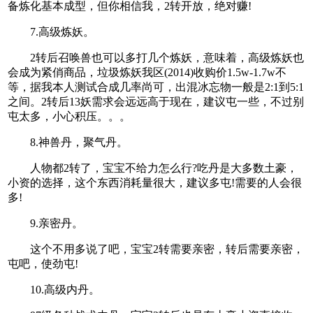
备炼化基本成型，但你相信我，2转开放，绝对赚!
7.高级炼妖。
2转后召唤兽也可以多打几个炼妖，意味着，高级炼妖也
会成为紧俏商品，垃圾炼妖我区(2014)收购价1.5w-1.7w不
等，据我本人测试合成几率尚可，出混冰忘物一般是2:1到5:1
之间。2转后13妖需求会远远高于现在，建议屯一些，不过别
屯太多，小心积压。。。
8.神兽丹，聚气丹。
人物都2转了，宝宝不给力怎么行?吃丹是大多数土豪，
小资的选择，这个东西消耗量很大，建议多屯!需要的人会很
多!
9.亲密丹。
这个不用多说了吧，宝宝2转需要亲密，转后需要亲密，
屯吧，使劲屯!
10.高级内丹。